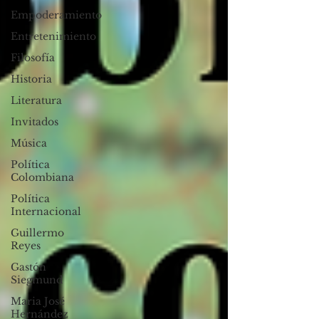
Empoderamiento
Entretenimiento
Filosofía
Historia
Literatura
Invitados
Música
Política
Colombiana
Política
Internacional
Guillermo
Reyes
Gastón
Siegmund
Maria José
Hernández