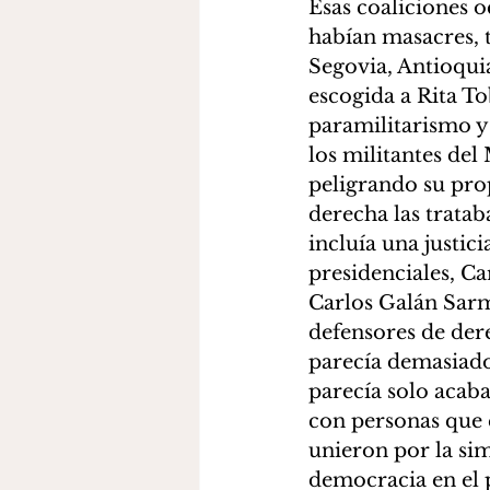
Esas coaliciones 
habían masacres, t
Segovia, Antioqui
escogida a Rita To
paramilitarismo y 
los militantes del
peligrando su prop
derecha las trata
incluía una justic
presidenciales, C
Carlos Galán Sarmi
defensores de der
parecía demasiado
parecía solo acaba
con personas que 
unieron por la si
democracia en el p