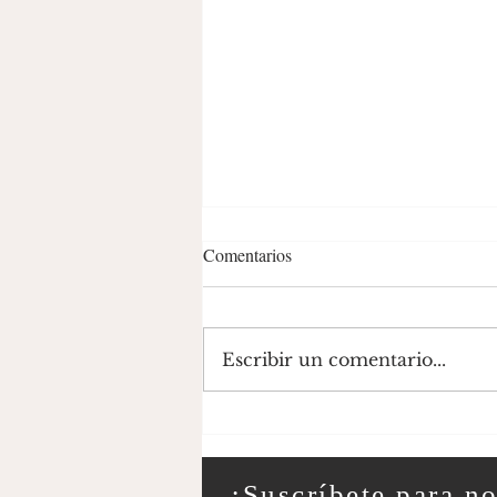
Comentarios
Escribir un comentario...
Renacimiento del
funcionamiento idiosincrático
¡Suscríbete para n