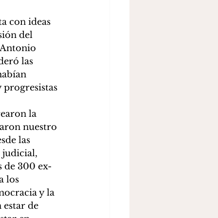
a con ideas 
ión del 
 Antonio 
eró las 
habían 
 progresistas 
earon la 
daron nuestro 
sde las 
udicial, 
s de 300 ex-
 los 
ocracia y la 
 estar de 