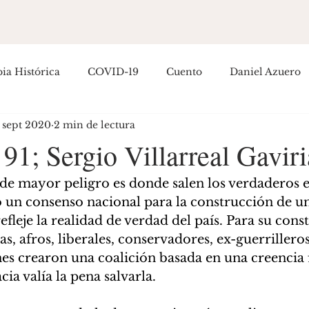
ia Histórica
COVID-19
Cuento
Daniel Azuero
 sept 2020
2 min de lectura
Empoderamiento
Entretenimiento
Filosofía
H
1; Sergio Villarreal Gaviri
ítica Colombiana
Política Internacional
Guillermo R
e mayor peligro es donde salen los verdaderos es
eó un consenso nacional para la construcción de u
efleje la realidad de verdad del país. Para su cons
osé Hernández
s, afros, liberales, conservadores, ex-guerrilleros
es crearon una coalición basada en una creencia
ia valía la pena salvarla.