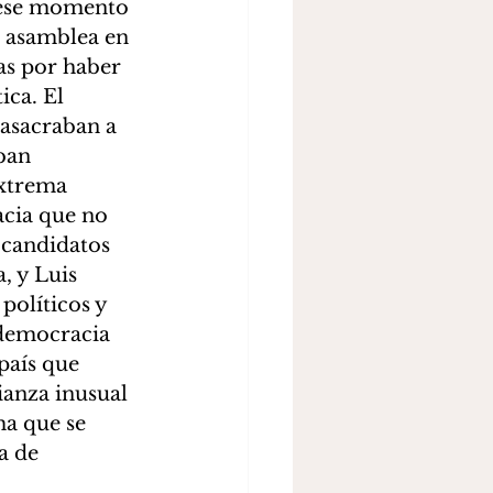
 ese momento 
a asamblea en 
as por haber 
ca. El 
masacraban a 
ban 
extrema 
cia que no 
 candidatos 
, y Luis 
políticos y 
democracia 
país que 
ianza inusual 
a que se 
a de 