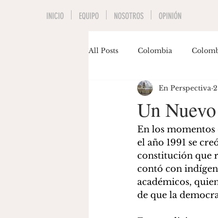
INICIO
EQUIPO
NOSOTROS
OPINIÓN
All Posts
Colombia
Colomb
En Perspectiva
2
Economía
Educación
Un Nuevo 9
Invitados
Música
Pol
En los momentos d
el año 1991 se cr
constitución que r
Gastón Siegmund
Maria J
contó con indígena
académicos, quien
de que la democrac