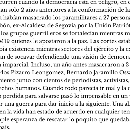
ocurren cuando la democracia está en peligro, en
an solo 2 años anteriores a la conformación de l
a habían masacrado los paramilitares a 27 person
bón, ex-Alcaldesa de Segovia por la Unión Patrióti
los grupos guerrilleros se fortalecían mientras 
 M19 quienes le apostaron a la paz. Las cortes esta
ia existencia mientras sectores del ejército y la 
ban de socavar defendiendo una visión de democra
ia imparcial. Incluso, un año antes masacraron a 3
arlos Pizarro Leongomez, Bernardo Jaramillo Ossa
ento junto con cientos de periodistas, activistas, 
echos humanos. Cuando todo parecía ir mal y la 
 perdida para salvarse pasó lo impensable en un 
r una guerra para dar inicio a la siguiente. Una al
en la vida han estado de acuerdo en cualquier tem
mple esperanza de rescatar lo poquito que quedab
aís.