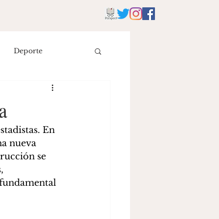
Deporte
istoria
Literatura
a
eyes
tadistas. En 
na nueva 
trucción se 
, 
 fundamental 