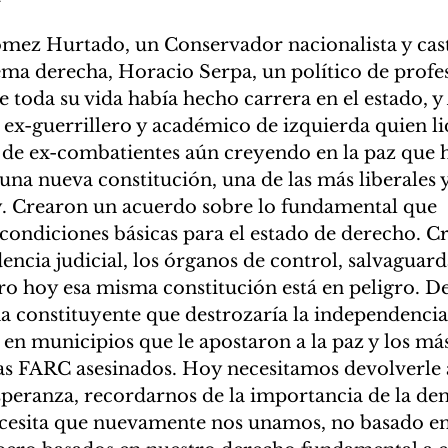
ómez Hurtado, un Conservador nacionalista y cast
ema derecha, Horacio Serpa, un político de profes
e toda su vida había hecho carrera en el estado, y
ex-guerrillero y académico de izquierda quien lid
s de ex-combatientes aún creyendo en la paz que 
na nueva constitución, una de las más liberales y
oy. Crearon un acuerdo sobre lo fundamental que 
condiciones básicas para el estado de derecho. Cr
dencia judicial, los órganos de control, salvaguar
ro hoy esa misma constitución está en peligro. De
 constituyente que destrozaría la independencia j
 en municipios que le apostaron a la paz y los má
as FARC asesinados. Hoy necesitamos devolverle a
peranza, recordarnos de la importancia de la dem
necesita que nuevamente nos unamos, no basado en