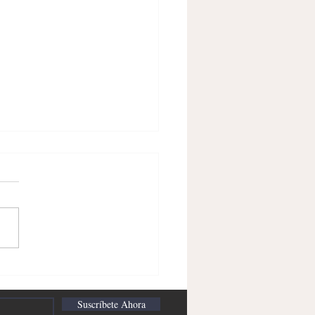
mercio como motor de la
ria desde el siglo XV hasta
glo XXI
Suscríbete Ahora