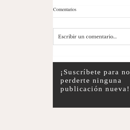
Comentarios
Escribir un comentario...
La Triste Historia detrás de un
Romántico Empedernido;
Guillermo Reyes
¡Suscríbete para n
perderte ninguna
publicación nueva!