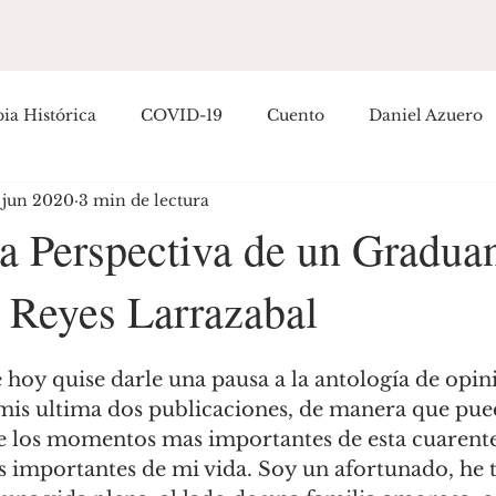
ia Histórica
COVID-19
Cuento
Daniel Azuero
 jun 2020
3 min de lectura
Empoderamiento
Entretenimiento
Filosofía
H
la Perspectiva de un Gradua
 Reyes Larrazabal
ítica Colombiana
Política Internacional
Guillermo R
hoy quise darle una pausa a la antología de opini
osé Hernández
mis ultima dos publicaciones, de manera que pue
e los momentos mas importantes de esta cuarente
importantes de mi vida. Soy un afortunado, he t