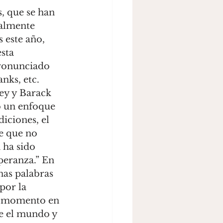
, que se han 
almente 
 este año, 
sta 
pronunciado 
ks, etc. 
ey y Barack 
o un enfoque 
diciones, el 
e que no 
 ha sido 
peranza.” En 
as palabras 
por la 
n momento en 
re el mundo y 