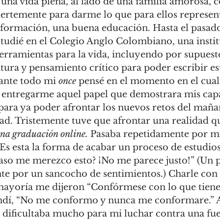
r una vida plena, al lado de una familia amorosa, 
uertemente para darme lo que para ellos represen
formación, una buena educación. Hasta el pasado
studié en el Colegio Anglo Colombiano, una insti
erramientas para la vida, incluyendo por supuesto
itura y pensamiento crítico para poder escribir e
ante todo mi 
once 
pensé en el momento en el cual 
a entregarme aquel papel que demostrara mis cap
ara ya poder afrontar los nuevos retos del mañana
ad. Tristemente tuve que afrontar una realidad 
na graduación online. 
Pasaba repetidamente por mi
Es esta la forma de acabar un proceso de estudio
caso me merezco esto? ¡No me parece justo!” (Un
te por un sancocho de sentimientos.) Charle con 
ayoría me dijeron “Confórmese con lo que tiene.”
ndí, “No me conformo y nunca me conformare.” A
se dificultaba mucho para mi luchar contra una fu