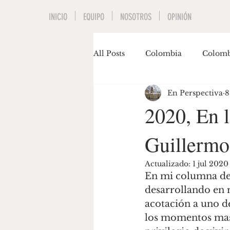
INICIO
EQUIPO
NOSOTROS
OPINIÓN
All Posts
Colombia
Colomb
En Perspectiva
8
Economía
Educación
2020, En 
Guillermo
Invitados
Música
Pol
Actualizado:
1 jul 2020
En mi columna de 
Gastón Siegmund
Maria J
desarrollando en 
acotación a uno d
los momentos mas 