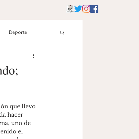
Deporte
istoria
Literatura
ndo;
eyes
ón que llevo 
da hacer 
na, uno de 
enido el 