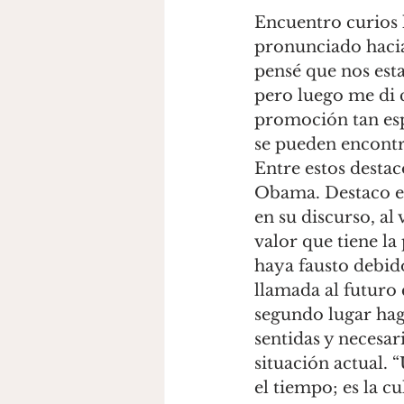
Encuentro curios l
pronunciado hacia
pensé que nos est
pero luego me di 
promoción tan espe
se pueden encont
Entre estos destac
Obama. Destaco en
en su discurso, al 
valor que tiene l
haya fausto debid
llamada al futuro 
segundo lugar hag
sentidas y necesa
situación actual.
el tiempo; es la c