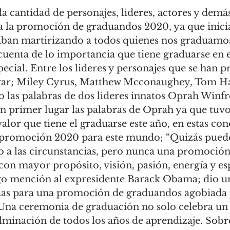
a cantidad de personajes, lideres, actores y demás
 la promoción de graduandos 2020, ya que inici
aban martirizando a todos quienes nos graduamos
cuenta de lo importancia que tiene graduarse en e
cial. Entre los lideres y personajes que se han 
rar; Miley Cyrus, Matthew Mcconaughey, Tom Han
o las palabras de dos lideres innatos Oprah Winfr
 primer lugar las palabras de Oprah ya que tuv
valor que tiene el graduarse este año, en estas con
a promoción 2020 para este mundo; “Quizás pued
o a las circunstancias, pero nunca una promoción
con mayor propósito, visión, pasión, energía y es
o mención al expresidente Barack Obama; dio un
rias para una promoción de graduandos agobiada 
 “Una ceremonia de graduación no solo celebra u
ulminación de todos los años de aprendizaje. Sob