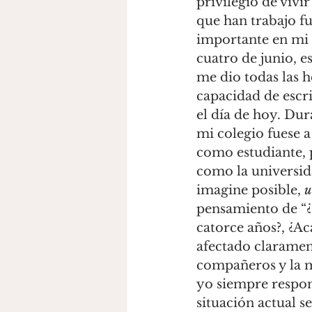
privilegio de vivi
que han trabajo f
importante en mi 
cuatro de junio, e
me dio todas las h
capacidad de escr
el día de hoy. Dur
mi colegio fuese 
como estudiante, p
como la universid
imagine posible, 
u
pensamiento de “¿
catorce años?, ¿A
afectado claramen
compañeros y la m
yo siempre respo
situación actual 