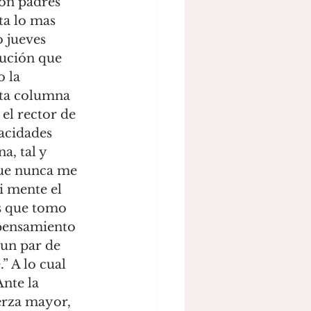
con padres 
ta lo mas 
 jueves 
tución que 
 la 
sta columna 
el rector de 
acidades 
, tal y 
que nunca me 
 mente el 
s que tomo 
 pensamiento 
un par de 
 A lo cual 
nte la 
erza mayor, 