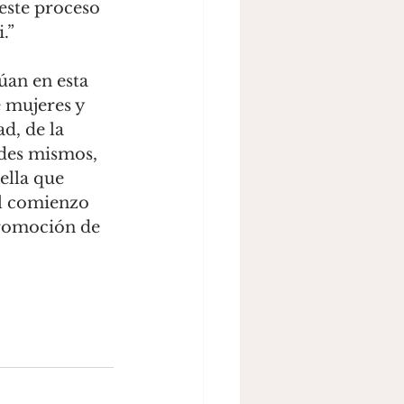
este proceso 
.” 
úan en esta 
 mujeres y 
d, de la 
des mismos, 
ella que 
el comienzo 
romoción de 