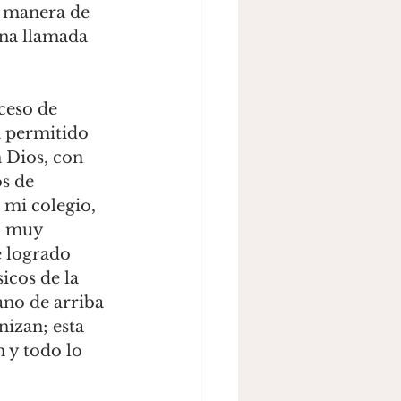
a manera de 
na llamada 
ceso de 
a permitido 
 Dios, con 
s de 
 mi colegio, 
o muy 
e logrado 
icos de la 
ano de arriba 
izan; esta 
 y todo lo 