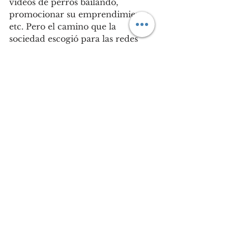
videos de perros bailando, 
promocionar su emprendimiento, 
etc. Pero el camino que la 
sociedad escogió para las redes 
permitió que el odio y la 
humillación se volvieran parte de 
nuestra vida. Usando las redes 
cavamos la tumba para las 
grandes virtudes que constituyen 
nuestra sociedad.
Ver todo
Entradas recientes