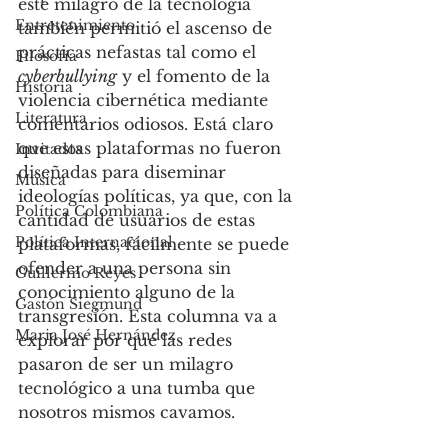
este milagro de la tecnología 
Entretenimiento
también permitió el ascenso de 
prácticas nefastas tal como el 
Filosofía
cyberbullying
 y el fomento de la 
Historia
violencia cibernética mediante 
Literatura
comentarios odiosos. Está claro 
que estas plataformas no fueron 
Invitados
diseñadas para diseminar 
Música
ideologías políticas, ya que, con la 
Política Colombiana
cantidad de usuarios de estas 
Política Internacional
plataformas, fácilmente se puede 
ofender a una persona sin 
Guillermo Reyes
conocimiento alguno de la 
Gastón Siegmund
transgresión. Esta columna va a 
Maria José Hernández
explorar por qué las redes 
pasaron de ser un milagro 
tecnológico a una tumba que 
nosotros mismos cavamos.