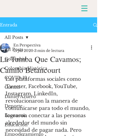
Entrada
All Posts
En Perspectiva
All Posts
15 jul 2020
3 min de lectura
La Tumba Que Cavamos;
Colombia
Camilo Betancourt
Colombia Histórica
COVID-19
Las plataformas sociales como 
Tweeter, Facebook, YouTube, 
Cuento
Instagram, LinkedIn, 
Daniel Azuero
revolucionaron la manera de 
Deporte
comunicarse para todo el mundo, 
lograron conectar a las personas 
Economía
alrededor del mundo sin 
Educación
necesidad de pagar nada. Pero 
Empoderamiento