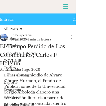
Entrada
All Posts
En Perspectiva
All Posts
30 jul 2020
4 min de lectura
El Tiempo Perdido de Los
Colombia
Colombianos; Carlos F
Colombia Histórica
COVID-19
Holguin
Cuento
Actualizado:
1 ago 2020
  Tras el magnicidio de Álvaro 
Daniel Azuero
Gómez Hurtado, el Fondo de 
Deporte
Publicaciones de la Universidad 
Economía
Sergio Arboleda elaboró una 
Educación
recolección literaria a partir de 
grabaciones encontradas dentro 
Empoderamiento