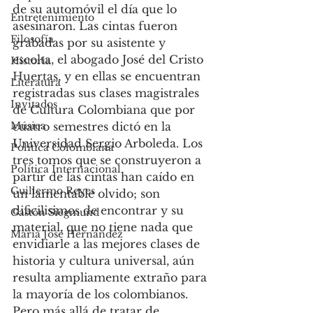
de su automóvil el día que lo 
Entretenimiento
asesinaron. Las cintas fueron 
Filosofía
grabadas por su asistente y 
escolta, el abogado José del Cristo 
Historia
Huertas, y en ellas se encuentran 
Literatura
registradas sus clases magistrales 
Invitados
de Cultura Colombiana que por 
Música
cuatro semestres dictó en la 
Universidad Sergio Arboleda. Los 
Política Colombiana
tres tomos que se construyeron a 
Política Internacional
partir de las cintas han caído en 
Guillermo Reyes
un lamentable olvido; son 
dificilisimos de encontrar y su 
Gastón Siegmund
material, que no tiene nada que 
Maria José Hernández
envidiarle a las mejores clases de 
historia y cultura universal, aún 
resulta ampliamente extraño para 
la mayoría de los colombianos. 
Pero más allá de tratar de 