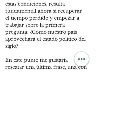
estas condiciones, resulta 
fundamental ahora sí recuperar 
el tiempo perdido y empezar a 
trabajar sobre la primera 
pregunta: ¿Cómo nuestro país 
aprovechará el estado político del 
siglo?
En este punto me gustaría 
rescatar una última frase, una con 
la que en algún momento Álvaro 
Gómez concluyó semestre: “Hay 
mucho en juego; de ustedes, que 
son la juventud, depende en gran 
medida la suerte de lo que está 
por venir.” El reto en este 
momento es fundamental pues la 
humanidad parece encontrarse 
ante lo que Ken Follet nombró “el 