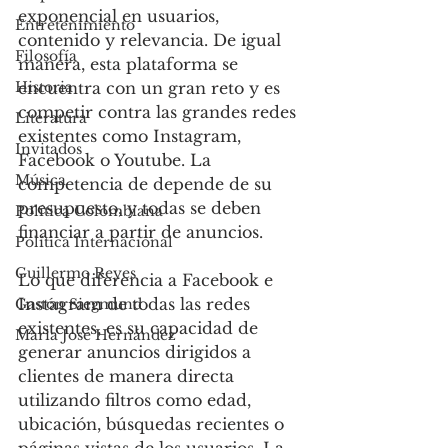
exponencial en usuarios, 
Entretenimiento
contenido y relevancia. De igual 
Filosofía
manera, esta plataforma se 
Historia
encuentra con un gran reto y es 
competir contra las grandes redes 
Literatura
existentes como Instagram, 
Invitados
Facebook o Youtube. La 
Música
competencia de depende de su 
presupuesto, y todas se deben 
Política Colombiana
financiar a partir de anuncios. 
Política Internacional
Guillermo Reyes
Lo que diferencia a Facebook e 
Instagram de todas las redes 
Gastón Siegmund
existentes, es su capacidad de 
Maria José Hernández
generar anuncios dirigidos a 
clientes de manera directa 
utilizando filtros como edad, 
ubicación, búsquedas recientes o 