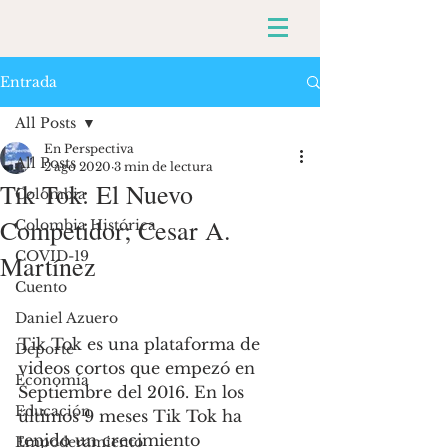
Entrada
All Posts
En Perspectiva
All Posts
2 ago 2020
3 min de lectura
Tik Tok: El Nuevo
Colombia
Competidor; Cesar A.
Colombia Histórica
COVID-19
Martínez
Cuento
Daniel Azuero
Tik Tok es una plataforma de 
Deporte
videos cortos que empezó en 
Economía
Septiembre del 2016. En los 
Educación
últimos 9 meses Tik Tok ha 
tenido un crecimiento 
Empoderamiento