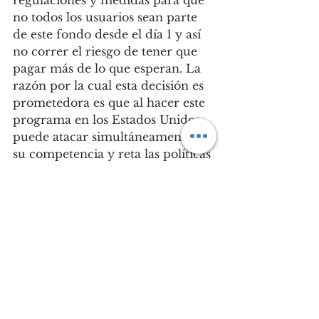
regulaciones y medidas para que 
no todos los usuarios sean parte 
de este fondo desde el día 1 y así 
no correr el riesgo de tener que 
pagar más de lo que esperan. La 
razón por la cual esta decisión es 
prometedora es que al hacer este 
programa en los Estados Unidos 
puede atacar simultáneamente a 
su competencia y reta las políticas 
del presidente Donald Trump 
faltando pocos meses para las 
elecciones presidenciales. 
El mundo de las redes sociales se 
ha convertido en un monopolio 
totalitario. En varias ocasiones, 
nuevas plataformas intentan retar 
este monopolio y ninguna había 