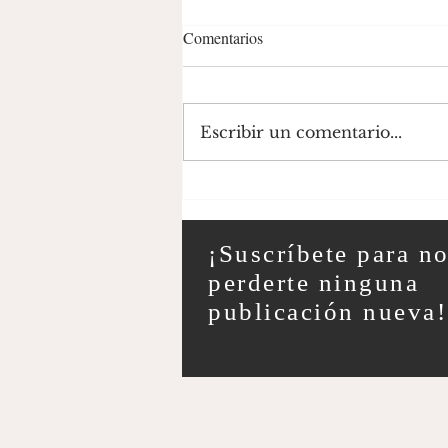
Comentarios
Escribir un comentario...
El comercio como motor de la
historia desde el siglo XV hasta
el siglo XXI
¡Suscríbete para n
perderte ninguna
publicación nueva!