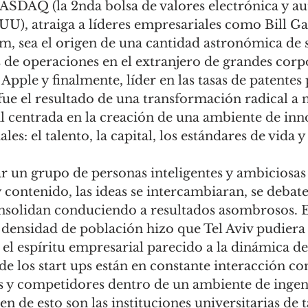
NASDAQ (la 2nda bolsa de valores electrónica y a
U), atraiga a líderes empresariales como Bill Ga
im, sea el origen de una cantidad astronómica de s
s de operaciones en el extranjero de grandes corp
ple y finalmente, líder en las tasas de patentes p
fue el resultado de una transformación radical a n
l centrada en la creación de una ambiente de inn
es: el talento, la capital, los estándares de vida y 
r un grupo de personas inteligentes y ambiciosas
 contenido, las ideas se intercambiaran, se debate
nsolidan conduciendo a resultados asombrosos. El
 densidad de población hizo que Tel Aviv pudiera
a el espíritu empresarial parecido a la dinámica 
e los start ups están en constante interacción con
s y competidores dentro de un ambiente de ingen
en de esto son las instituciones universitarias de 