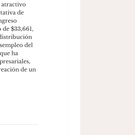
 atractivo 
tativa de 
ngreso 
o de $33,661, 
distribución 
esempleo del 
 que ha 
resariales, 
eación de un 