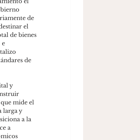
namiento el 
obierno 
ariamente de 
estinar el 
tal de bienes 
 e 
talizo 
ándares de 
tal y 
nstruir 
 que mide el 
 larga y 
iciona a la 
ce a 
́micos 