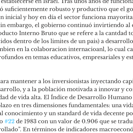
a establecerse en Israel. Tras unos años de funcio
ó suficientemente robusto y productivo que el g
ón inicial y hoy en día el sector funciona mayorit
n embargo, el gobierno continuó invirtiendo al d
oducto Interno Bruto que se refere a la cantdad to
idos dentro de los limites de un pais) a desarrollo
mbien en la colaboracion internacioanl, lo cual ca
rofundos en temas educativos, empresariales y est
para mantener a los inversionistas inyectando capi
rrollo, y a la población motivada a innovar y co
idad de vida alta. El Índice de Desarrollo Humano
lazo en tres dimensiones fundamentales: una vida
al conocimiento y un standard de vida decente pos
o 
#22
 de 1983 con un valor de 0.906 que se tradu
ollado”. En términos de indicadores macroecono