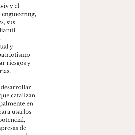
iv y el 
 engineering, 
, sus 
iantil 
 
ual y 
atriotismo 
r riesgos y 
ias. 
desarrollar 
que catalizan 
ipalmente en 
ara usarlos 
potencial, 
mpresas de 