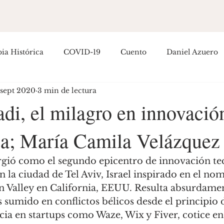
ia Histórica
COVID-19
Cuento
Daniel Azuero
 sept 2020
3 min de lectura
Empoderamiento
Entretenimiento
Filosofía
H
di, el milagro en innovació
ca; María Camila Velázquez
ítica Colombiana
Política Internacional
Guillermo R
osé Hernández
en la ciudad de Tel Aviv, Israel inspirado en el no
n Valley en California, EEUU. Resulta absurdamen
s sumido en conflictos bélicos desde el principio 
ia en startups como Waze, Wix y Fiver, cotice en 