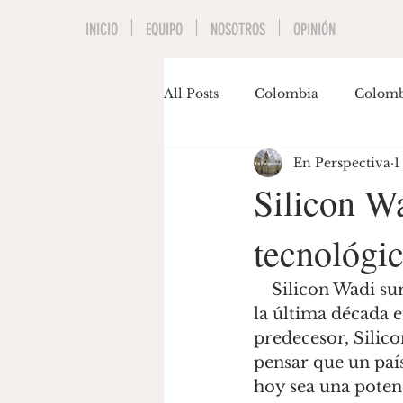
INICIO
EQUIPO
NOSOTROS
OPINIÓN
All Posts
Colombia
Colomb
En Perspectiva
1
Economía
Educación
Silicon Wa
tecnológi
Invitados
Música
Pol
    Silicon Wadi surgió como el segundo epicentro de innovación tecnológica en 
Gastón Siegmund
Maria J
la última década 
predecesor, Silico
pensar que un paí
hoy sea una potenc