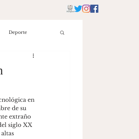
Deporte
istoria
Literatura
n
eyes
mbre de su 
te extraño 
del siglo XX 
altas 