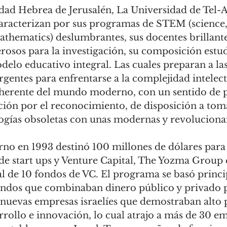
ad Hebrea de Jerusalén, La Universidad de Tel-Av
aracterizan por sus programas de STEM (science,
thematics) deslumbrantes, sus docentes brillantes
osos para la investigación, su composición estud
elo educativo integral. Las cuales preparan a las
entes para enfrentarse a la complejidad intelect
herente del mundo moderno, con un sentido de p
ón por el reconocimiento, de disposición a toma
ogías obsoletas con unas modernas y revolucionar
no en 1993 destinó 100 millones de dólares para 
 de start ups y Venture Capital, The Yozma Group 
ial de 10 fondos de VC. El programa se basó princ
fondos que combinaban dinero público y privado p
e nuevas empresas israelíes que demostraban alto 
rollo e innovación, lo cual atrajo a más de 30 e