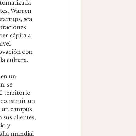
utomatizada 
tes, Warren 
tartups, sea 
oraciones 
er cápita a 
ivel 
ovación con 
la cultura. 
 en un 
n, se 
 territorio 
 construir un 
de un campus 
 sus clientes, 
io y 
talla mundial 