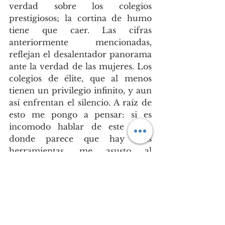
verdad sobre los colegios 
prestigiosos; la cortina de humo 
tiene que caer. Las cifras 
anteriormente mencionadas, 
reflejan el desalentador panorama 
ante la verdad de las mujeres. Los 
colegios de élite, que al menos 
tienen un privilegio infinito, y aun 
así enfrentan el silencio. A raíz de 
esto me pongo a pensar: si es 
incomodo hablar de este tema 
donde parece que hay más 
herramientas, me asusto al 
reflexionar en aquellos colegios 
que escapan el privilegio. Las 
desigualdades sistémicas ante la 
mujer, trascienden en Colombia a 
la clase, ya que parece que nadie 
se salva del silencio.