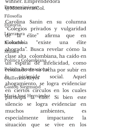
winner. Emprendedora 
Entretenimiento
@MontserratCol.
Filosofía
Carolina Sanin en su columna 
Historia
“Colegios privados y vulgaridad 
Literatura
de la élite” afirma que en 
Colombia “existe una élite 
Invitados
ahogada”. Busca revelar cómo la 
Música
clase alta  colombiana, ha caído en 
Política Colombiana
un espiral de infelicidad, como 
Política Internacional
resultado de su lucha por subir en 
la pirámide social. Aquel 
Guillermo Reyes
ahogamiento, se logra evidenciar 
Gastón Siegmund
en ciertos círculos en los cuales 
Maria José Hernández
participa la élite. Si bien este 
silencio se logra evidenciar en 
muchos ambientes, es 
especialmente impactante la 
situación que se vive en los 