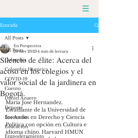
Entrada
All Posts
En Perspectiva
All Posts
20 nov 2023
4 min de lectura
Silencio de élite: Acerca del
Colombia
acoso en los colegios y el
Colombia Histórica
COVID-19
valor social de la jardinera en
Cuento
Bogotá.
Daniel Azuero
Maria Jose Hernandez. 
Deporte
Estudiante de la Universidad de 
los Andes en Derecho y Ciencia 
Economía
Política con opción en Cultura e 
Educación
idioma chino. Harvard HMUN 
Empoderamiento