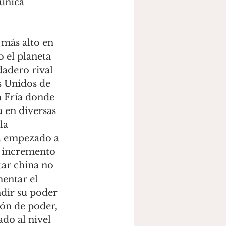
única 
 el planeta 
dadero rival 
s Unidos de 
a Fría donde 
 en diversas 
la 
ha empezado a 
l incremento 
tar china no 
entar el 
dir su poder 
ón de poder, 
do al nivel 