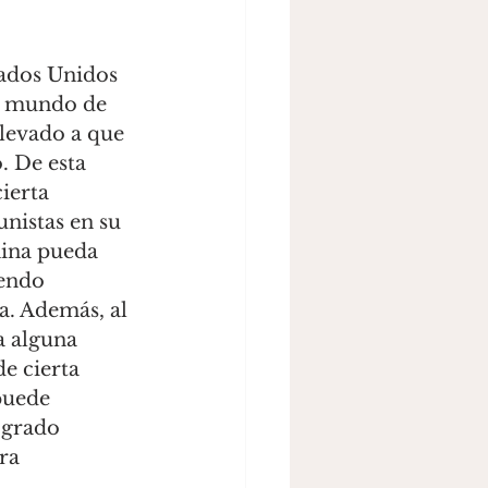
l mundo de 
levado a que 
. De esta 
ierta 
nistas en su 
hina pueda 
endo 
a. Además, al 
a alguna 
e cierta 
puede 
ogrado 
ra 