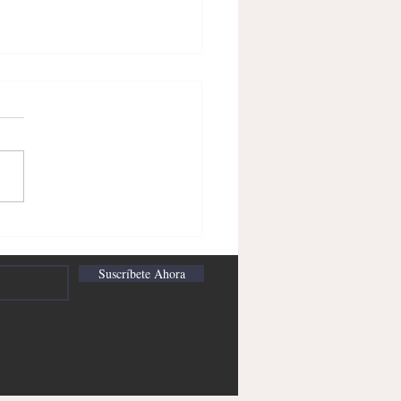
mercio como motor de la
ria desde el siglo XV hasta
glo XXI
Suscríbete Ahora