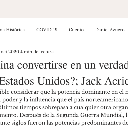
ia Histórica
COVID-19
Cuento
Daniel Azuero
 oct 2020
4 min de lectura
Empoderamiento
Entretenimiento
Filosofía
H
ina convertirse en un verda
 Estados Unidos?; Jack Acri
ítica Colombiana
Política Internacional
Guillermo R
sible considerar que la potencia dominante en el
osé Hernández
 poder y la influencia que el país norteamericano
 últimos tiempos sobrepasa a cualquier otra organ
omento. Después de la Segunda Guerra Mundial, lo
nte siglos fueron las potencias predominantes de