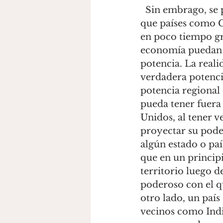
  Sin embrago, se podría decir que en los últimos años se ha llegado a considerar 
que países como 
en poco tiempo gra
economía puedan 
potencia. La real
verdadera potenci
potencia regional 
pueda tener fuera 
Unidos, al tener 
proyectar su pode
algún estado o paí
que en un principi
territorio luego 
poderoso con el q
otro lado, un país
vecinos como India