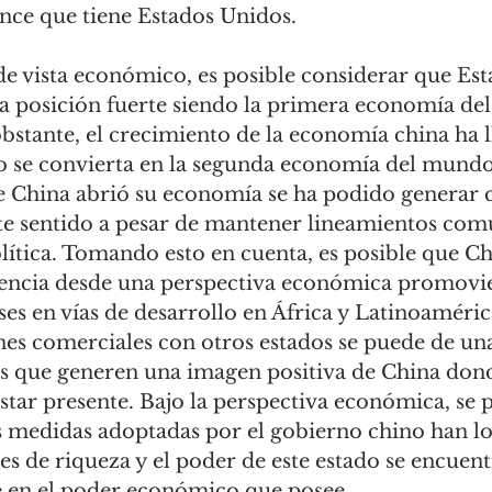
ance que tiene Estados Unidos. 
 posición fuerte siendo la primera economía de
bstante, el crecimiento de la economía china ha l
co se convierta en la segunda economía del mundo
 China abrió su economía se ha podido generar c
te sentido a pesar de mantener lineamientos comu
lítica. Tomando esto en cuenta, es posible que C
uencia desde una perspectiva económica promovi
ses en vías de desarrollo en África y Latinoaméric
nes comerciales con otros estados se puede de un
s que generen una imagen positiva de China dond
star presente. Bajo la perspectiva económica, se 
 medidas adoptadas por el gobierno chino han l
les de riqueza y el poder de este estado se encuent
 en el poder económico que posee. 