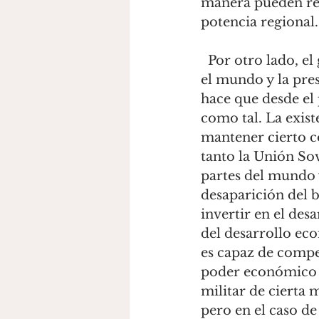
manera pueden rep
potencia regional.
  Por otro lado, el gasto en fuerzas militares de Estados Unidos es el más alto en 
el mundo y la pres
hace que desde el 
como tal. La exist
mantener cierto c
tanto la Unión So
partes del mundo y
desaparición del 
invertir en el des
del desarrollo eco
es capaz de compe
poder económico e
militar de cierta
pero en el caso de