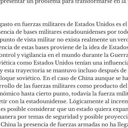
resentar un problema para transformarse en la 
 
encia de bases militares estadounidenses por todo
punto de vista militar no exista realmente un ver
encia de estas bases proviene de la idea de Estado
ontrol y vigilancia en el mundo durante la Guerr
viética como Estados Unidos tenían una influencia
 esta trayectoria se mantuvo incluso después de 
bloque soviético. En el caso de China aunque se 
arrollo de las fuerzas militares como producto de
nómico hasta cierto punto, todavía la fuerza mili
tir con la estadounidense. Lógicamente al increm
s posible considerar que un estado quiera expan
 manera por temas de seguridad y posible proyecci
 China la presencia de fuerzas armadas no ha llega