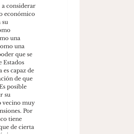
lo económico 
 su 
omo 
omo una 
 como una 
poder que se 
e Estados 
 es capaz de 
ación de que 
Es posible 
r su 
o vecino muy 
siones. Por 
co tiene 
que de cierta 