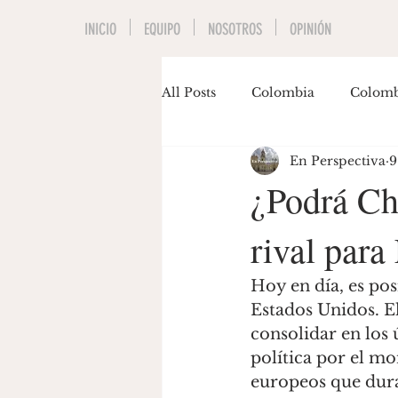
INICIO
EQUIPO
NOSOTROS
OPINIÓN
All Posts
Colombia
Colomb
En Perspectiva
9
Economía
Educación
¿Podrá Ch
rival para
Invitados
Música
Pol
Hoy en día, es po
Gastón Siegmund
Maria J
Estados Unidos. El
consolidar en los
política por el m
europeos que dura