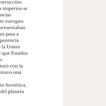
estrucción 
s imperios se 
ncias 
te europeo 
epresentaban 
s pasa a 
potencia 
 la Unión 
l que Estados 
s 
estó con la 
antuvo una 
n Soviética, 
del planeta 