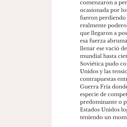
comenzaron a perde
ocasionada por los
fueron perdiendo 
realmente poderos
que llegaron a pos
esa fuerza abruma
llenar ese vació 
mundial hasta cie
Soviética pudo con
Unidos y las tens
contrapuestas entr
Guerra Fría donde 
especie de compet
predominante o po
Estados Unidos lo
teniendo un momen