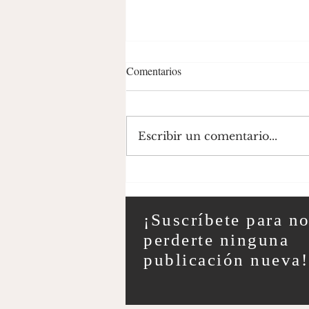
Comentarios
Escribir un comentario...
La Isla Atesorada: Corta
Explicación de la Situación en
Taiwán
¡Suscríbete para n
perderte ninguna
publicación nueva!