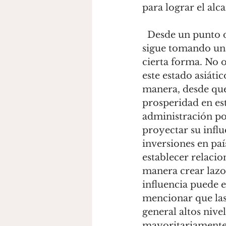
para lograr el alc
  Desde un punto de vista económico, es posible considerar que Estados Unidos 
sigue tomando una
cierta forma. No o
este estado asiáti
manera, desde que
prosperidad en es
administración po
proyectar su infl
inversiones en paí
establecer relacio
manera crear lazo
influencia puede e
mencionar que las
general altos nive
mayoritariamente