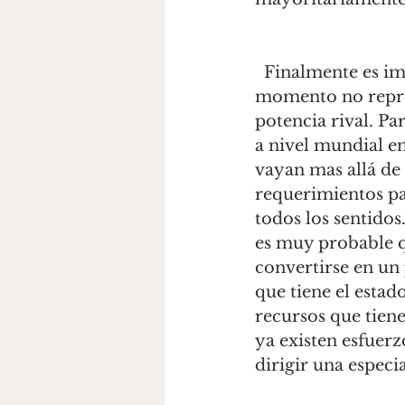
  Finalmente es importante considerar que probablemente China por el 
momento no repre
potencia rival. P
a nivel mundial en
vayan mas allá de
requerimientos pa
todos los sentido
es muy probable q
convertirse en un
que tiene el estad
recursos que tiene
ya existen esfuerz
dirigir una especia