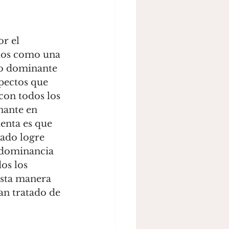
dos como una 
do dominante 
pectos que 
con todos los 
nante en 
enta es que 
ado logre 
 dominancia 
os los 
esta manera 
an tratado de 