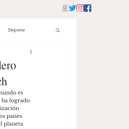
Deporte
istoria
Literatura
dero
ch
eyes
 mundo es 
 ha logrado 
ización 
s países 
l planeta 