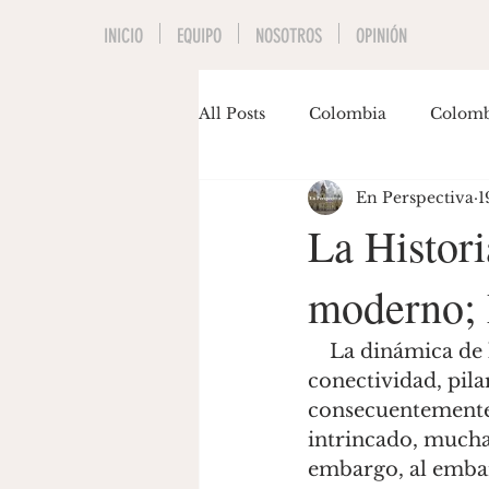
INICIO
EQUIPO
NOSOTROS
OPINIÓN
All Posts
Colombia
Colomb
En Perspectiva
1
Economía
Educación
La Histori
moderno; 
Invitados
Música
Pol
    La dinámica de la sociedad moderna, sus fundamentos, ejes de poder, lazos de 
Gastón Siegmund
Maria J
conectividad, pila
consecuentemente s
intrincado, mucha
embargo, al embarc