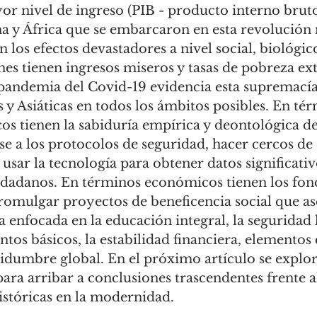
or nivel de ingreso (PIB - producto interno bruto
a y África que se embarcaron en esta revolució
n los efectos devastadores a nivel social, biológic
nes tienen ingresos miseros y tasas de pobreza ex
a pandemia del Covid-19 evidencia esta supremacía
y Asiáticas en todos los ámbitos posibles. En té
icos tienen la sabiduría empírica y deontológica d
se a los protocolos de seguridad, hacer cercos de 
usar la tecnología para obtener datos significativ
udadanos. En términos económicos tienen los fond
promulgar proyectos de beneficencia social que a
a enfocada en la educación integral, la seguridad l
tos básicos, la estabilidad financiera, elementos 
idumbre global. En el próximo artículo se explora
para arribar a conclusiones trascendentes frente al
istóricas en la modernidad. 