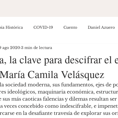
ia Histórica
COVID-19
Cuento
Daniel Azuero
9 ago 2020
3 min de lectura
Empoderamiento
Entretenimiento
Filosofía
H
a, la clave para descifrar el
María Camila Velásquez
ítica Colombiana
Política Internacional
Guillermo R
osé Hernández
res ideológicos, maquinaria económica, estructura 
us más caoticas falencias y dilemas resultan se
s veces concebido como indescifrable, e impenetr
arse en la desafiante travesía de explorar sus ori