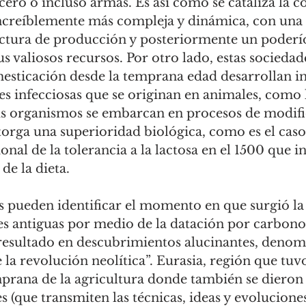
ero o incluso armas. Es así como se cataliza la co
creíblemente más compleja y dinámica, con una 
ructura de producción y posteriormente un poderí
us valiosos recursos. Por otro lado, estas sociedade
mesticación desde la temprana edad desarrollan 
 infecciosas que se originan en animales, como la
s organismos se embarcan en procesos de modific
otorga una superioridad biológica, como es el caso
onal de la tolerancia a la lactosa en el 1500 que i
de la dieta. 
nes antiguas por medio de la datación por carbono 
a resultado en descubrimientos alucinantes, denom
la revolución neolítica”. Eurasia, región que tuv
mprana de la agricultura donde también se dieron
 (que transmiten las técnicas, ideas y evoluciones