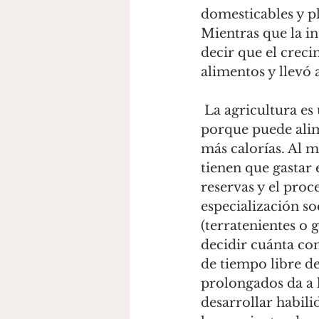
domesticables y pl
Mientras que la i
decir que el creci
alimentos y llevó 
 La agricultura es una forma altamente eficiente de producción de alimentos 
porque puede alim
más calorías. Al
tienen que gastar
reservas y el proc
especialización so
(terratenientes o 
decidir cuánta co
de tiempo libre d
prolongados da a 
desarrollar habili