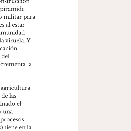
nstrucción 
pirámide 
o militar para 
s al estar 
inmunidad 
 viruela. Y 
ación 
 del 
ncrementa la 
de las 
inado el 
o una 
 procesos 
) tiene en la 