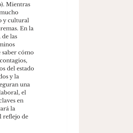
). Mientras 
n mucho 
o y cultural 
tremas. En la 
 de las 
rminos 
e saber cómo 
contagios, 
os del estado 
os y la 
seguran una 
aboral, el 
claves en 
rá la 
 reflejo de 