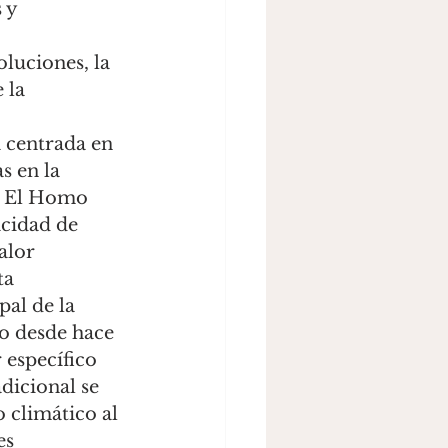
 y 
luciones, la 
 la 
s en la 
). El Homo 
acidad de 
alor 
ta 
pal de la 
to desde hace 
específico 
dicional se 
climático al 
es 