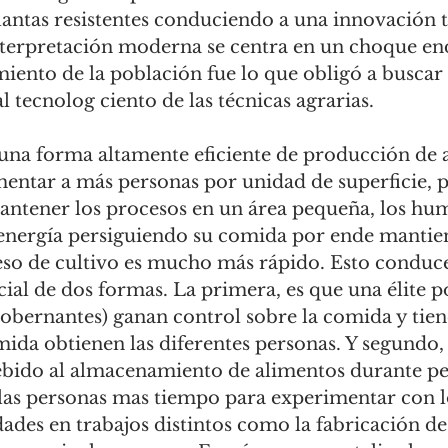
antas resistentes conduciendo a una innovación t
nterpretación moderna se centra en un choque end
miento de la población fue lo que obligó a buscar
al tecnolog ciento de las técnicas agrarias. 
entar a más personas por unidad de superficie,
 mantener los procesos en un área pequeña, los h
 energía persiguiendo su comida por ende mantie
eso de cultivo es mucho más rápido. Esto conduce
cial de dos formas. La primera, es que una élite pol
gobernantes) ganan control sobre la comida y tie
mida obtienen las diferentes personas. Y segundo,
ebido al almacenamiento de alimentos durante pe
las personas mas tiempo para experimentar con lo
dades en trabajos distintos como la fabricación de