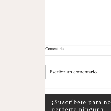
Comentarios
Escribir un comentario...
El comercio como motor de la
historia desde el siglo XV hasta
el siglo XXI
¡Suscríbete para n
perderte ninguna