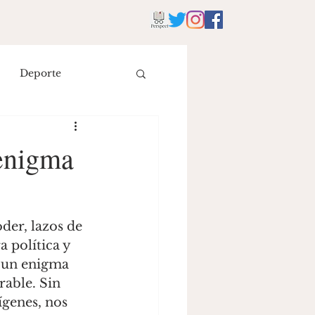
Deporte
istoria
Literatura
 enigma
eyes
política y 
r un enigma 
able. Sin 
́genes, nos 