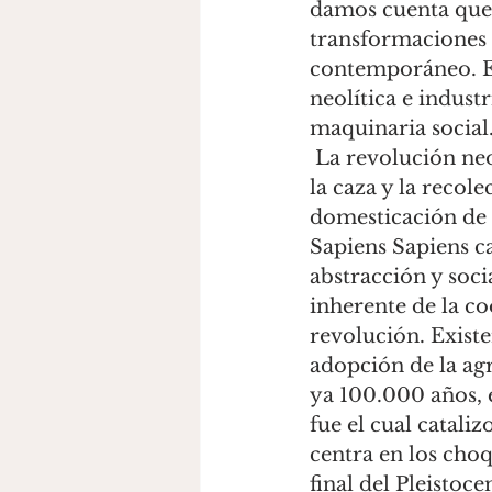
damos cuenta que a
transformaciones 
contemporáneo. En
neolítica e indus
maquinaria social. 
 La revolución neolítica fue la transición de economía depredadora centrada en 
la caza y la recol
domesticación de 
Sapiens Sapiens ca
abstracción y soci
inherente de la co
revolución. Existe
adopción de la ag
ya 100.000 años, 
fue el cual catali
centra en los choq
final del Pleistoc