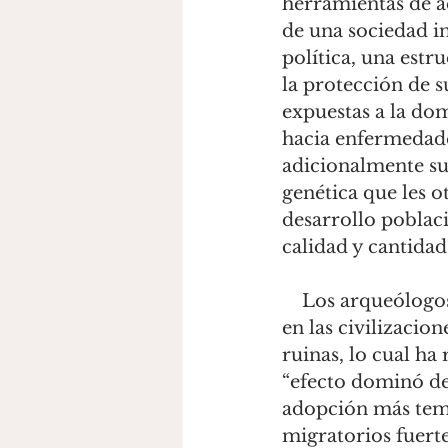
herramientas de ac
de una sociedad in
política, una est
la protección de s
expuestas a la do
hacia enfermedades
adicionalmente su
genética que les 
desarrollo poblaci
calidad y cantidad 
    Los arqueólogos pueden identificar el momento en que surgió la agricultura 
en las civilizacio
ruinas, lo cual h
“efecto dominó de 
adopción más te
migratorios fuertes