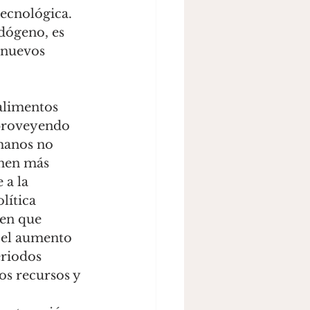
ecnológica. 
ógeno, es 
 nuevos 
 proveyendo 
umanos no 
nen más 
 a la 
ítica 
nen que 
 el aumento 
riodos 
s recursos y 
 