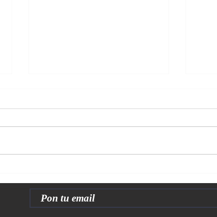
Popu
“Ojo con el camino al 22”
o