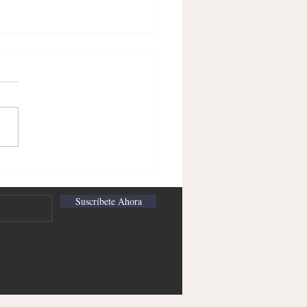
GUAJE INCLUSIVO DE
RO; Daniel Azuero
Suscríbete Ahora