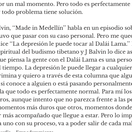
por un mal momento. Pero todo es perfectamente
y todo problema tiene solución.
lvin, ‘‘Made in Medellín’’ habla en un episodio so
vo que pasar con su caso personal. Pero me que
ice ‘‘La depresión le puede tocar al Dalái Lama.’’ 
spiritual del budismo tibetano y J Balvin lo dice as
e piensa la gente con el Dalái Lama es una perso
tiempo. La depresión le puede llegar a cualquier
imina y quiero a través de esta columna que algui
si conoce a alguien o está pasando personalment
 que todo es perfectamente normal. Para mí los
ros, aunque intento que no parezca frente a las p
omentos más duros que otros, momentos donde 
r más acompañado que llegue a estar. Pero lo imp
a uno con su proceso, va a poder salir de cada 