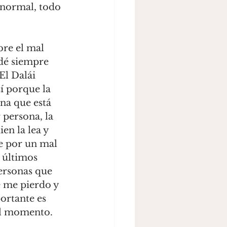
 normal, todo 
bre el mal 
dé siempre 
El Dalái 
í porque la 
na que está 
 persona, la 
en la lea y 
e por un mal 
 últimos 
ersonas que 
me pierdo y 
ortante es 
mal momento.