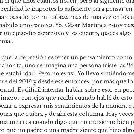
n el que unos cuantos lloren, pero al siguiente día
realidad le importes lo suficiente para pensar en t
an pasado por mi cabeza más de una vez en los ú
 habido unos peores. Yo, César Martínez estoy pa
un episodio depresivo y les cuento, que es algo 
rmal.
que la depresión es tener un pensamiento como e
 ahorita, uno se imagina una persona triste las 24
de estabilidad. Pero no es así. Yo llevo sintiéndome
re del 2019 y desde ese entonces, por más que lo 
rmal. Es difícil intentar hablar sobre esto en poca
rimeros consejos que recibí cuando hablé de esto
ezar a expresar mis sentimientos de la manera qu
onas que quiera y de ahí esta columna. Hay veces
á me crea cuando digo que no me siento bien po
to que un padre o una madre siente que hizo algo