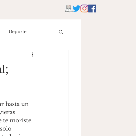
Deporte
istoria
Literatura
l;
eyes
r hasta un 
vieras 
 te moriste. 
solo 