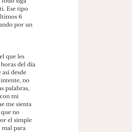
 todo siga 
i. Ese tipo 
ltimos 6 
sando por un 
l que les 
 horas del día 
 así desde 
intente, no 
s palabras, 
 con mi 
e me sienta 
 que no 
r el simple 
 mal para 