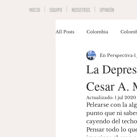
INICIO
EQUIPO
NOSOTROS
OPINIÓN
All Posts
Colombia
Colomb
En Perspectiva
1
Economía
Educación
La Depres
Cesar A. 
Invitados
Música
Pol
Actualizado:
1 jul 2020
Pelearse con la al
Gastón Siegmund
Maria J
punto que ni sabes
cayendo del techo 
Pensar todo lo que