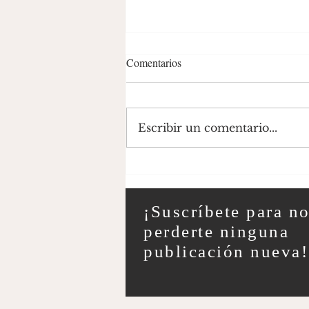
Comentarios
Escribir un comentario...
La función de la literatura en
sociedades medievales europeas;
Alejandro Fino
¡Suscríbete para n
perderte ninguna
publicación nueva!