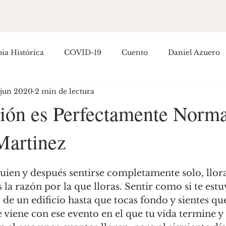
ia Histórica
COVID-19
Cuento
Daniel Azuero
 jun 2020
2 min de lectura
Empoderamiento
Entretenimiento
Filosofía
H
ión es Perfectamente Norma
Martinez
ítica Colombiana
Política Internacional
Guillermo R
guien y después sentirse completamente solo, llora
osé Hernández
 la razón por la que lloras. Sentir como si te estu
de un edificio hasta que tocas fondo y sientes que
 viene con ese evento en el que tu vida termine y 