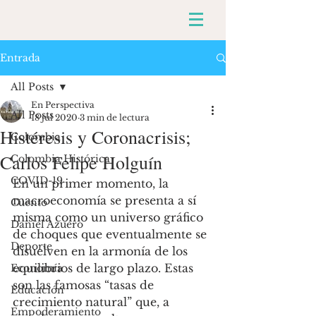
Entrada
All Posts
En Perspectiva
All Posts
18 jul 2020
3 min de lectura
Histéresis y Coronacrisis;
Colombia
Carlos Felipe Holguín
Colombia Histórica
COVID-19
En un primer momento, la 
macroeconomía se presenta a sí 
Cuento
misma como un universo gráfico 
Daniel Azuero
de choques que eventualmente se 
Deporte
disuelven en la armonía de los 
equilibrios de largo plazo. Estas 
Economía
son las famosas “tasas de 
Educación
crecimiento natural” que, a 
Empoderamiento