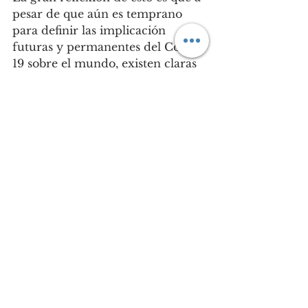
pesar de que aún es temprano 
para definir las implicación 
futuras y permanentes del Covid-
19 sobre el mundo, existen claras 
tendencias que, de perpetuarse 
hasta diciembre, podrían alterar 
permanentemente elementos 
neurálgicos de la economía en el 
largo plazo, como el desempleo. 
Cada vez la consigna de la “nueva 
normalidad” resulta menos 
abstracta y nos acerca más al 
escenario social del futuro. Un 
salto drástico sin lugar a dudas. 
Fuentes: 
Guataquí, J. C. (2000). 