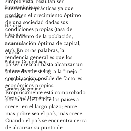
simple vista, resultan ser 
Entretenimiento
sumamente prácticas ya que 
predicen el crecimiento óptimo 
Filosofía
de una sociedad dadas sus 
Historia
condiciones propias (tasa de 
Literatura
crecimiento de la población, 
acumulación óptima de capital, 
Invitados
etc). En otras palabras, la 
Música
tendencia general es que los 
Política Colombiana
países crezcan hasta alcanzar un 
Política Internacional
punto donde se logra la “mejor” 
combinación posible de factores 
Guillermo Reyes
económicos propios. 
Gastón Siegmund
Empíricamente está comprobado 
Maria José Hernández
por la tendencia de los países a 
crecer en el largo plazo; entre 
más pobre sea el país, más crece. 
Cuando el país se encuentra cerca 
de alcanzar su punto de 