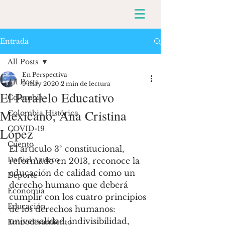
Entrada
All Posts
En Perspectiva
All Posts
9 may 2020
2 min de lectura
El Paralelo Educativo
Colombia
Mexicano; Ana Cristina
Colombia Histórica
COVID-19
López
Cuento
El artículo 3° constitucional, 
Daniel Azuero
reformado en 2013, reconoce la 
educación de calidad como un 
Deporte
derecho humano que deberá 
Economía
cumplir con los cuatro principios 
Educación
de los derechos humanos: 
universalidad, indivisibilidad, 
Empoderamiento