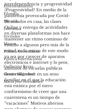
interdependencia y progresividad 
Entretenimiento
¿Progresividad? En medio de la 
Filosofía
pandemia provocada por Covid-
Historia
19, aislados en casa, las clases 
Online y entrega de actividades 
Literatura
en diversas plataformas nos hace 
Invitados
mantener un ritmo continuo de 
Música
estudio a algunos pero más de la 
mitad no lo miran de este modo 
Política Colombiana
ya sea por carecer de aparatos 
Política Internacional
electrónicos e internet y lo peor, 
Guillermo Reyes
alumnos de escuelas públicas 
desarrollándose en un seno 
Gastón Siegmund
familiar en el que la educación 
Maria José Hernández
está estática por el mero 
conformismo de creer que una 
cuarentena es un tiempo de 
“vacaciones” Motivos alternos 