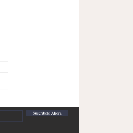
mercio como motor de la
ria desde el siglo XV hasta
glo XXI
Suscríbete Ahora