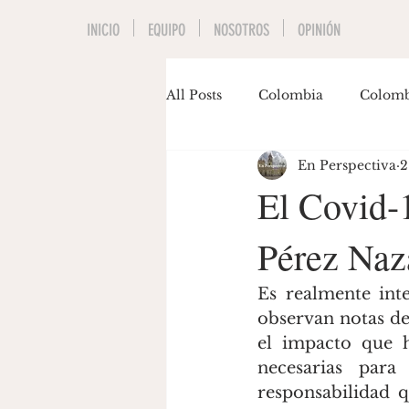
INICIO
EQUIPO
NOSOTROS
OPINIÓN
All Posts
Colombia
Colomb
En Perspectiva
2
Economía
Educación
El Covid-
Pérez Naz
Invitados
Música
Pol
Es realmente inte
Gastón Siegmund
Maria J
observan notas de
el impacto que h
necesarias para
responsabilidad q