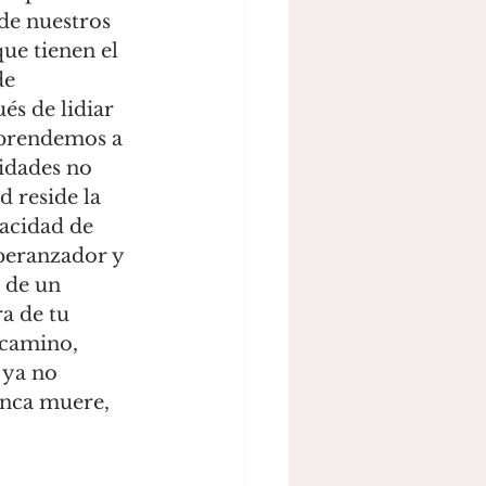
de nuestros 
ue tienen el 
de 
és de lidiar 
aprendemos a 
idades no 
d reside la 
acidad de 
speranzador y 
 de un 
a de tu 
 camino, 
 ya no 
unca muere, 