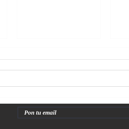
¿Futuro miembro de la OTAN?
El co
histo
el si
o