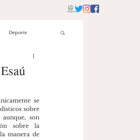
Deporte
istoria
Literatura
 Esaú
eyes
únicamente se 
ísticos sobre 
 aunque, son 
ón sobre la 
la manera de 