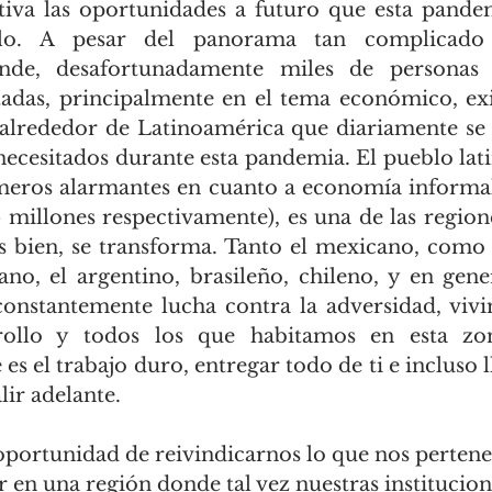
iva las oportunidades a futuro que esta pandem
llo. A pesar del panorama tan complicado
nde, desafortunadamente miles de personas s
adas, principalmente en el tema económico, exi
lrededor de Latinoamérica que diariamente se l
necesitados durante esta pandemia. El pueblo lat
eros alarmantes en cuanto a economía informal
 millones respectivamente), es una de las regione
 bien, se transforma. Tanto el mexicano, como 
o, el argentino, brasileño, chileno, y en gener
onstantemente lucha contra la adversidad, vivi
rollo y todos los que habitamos en esta zon
s el trabajo duro, entregar todo de ti e incluso l
lir adelante. 
 oportunidad de reivindicarnos lo que nos perten
r en una región donde tal vez nuestras institucion