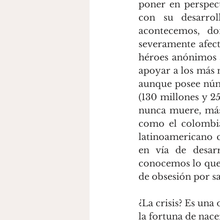
poner en perspect
con su desarro
acontecemos, do
severamente afect
héroes anónimos a
apoyar a los más 
aunque posee núm
(130 millones y 25
nunca muere, más
como el colombian
latinoamericano c
en vía de desar
conocemos lo que e
de obsesión por sa
¿La crisis? Es una
la fortuna de nace