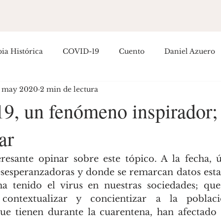
ia Histórica
COVID-19
Cuento
Daniel Azuero
 may 2020
2 min de lectura
Empoderamiento
Entretenimiento
Filosofía
H
19, un fenómeno inspirador;
ar
ítica Colombiana
Política Internacional
Guillermo R
resante opinar sobre este tópico. A la fecha, 
osé Hernández
sesperanzadoras y donde se remarcan datos estad
a tenido el virus en nuestras sociedades; que
 contextualizar y concientizar a la poblaci
ue tienen durante la cuarentena, han afectado 