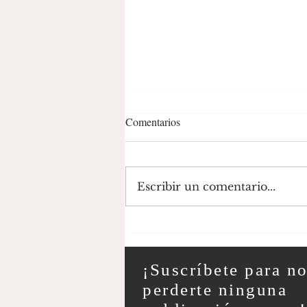
Comentarios
Escribir un comentario...
La Isla Atesorada: Corta
Explicación de la Situación en
Taiwán
¡Suscríbete para n
perderte ninguna