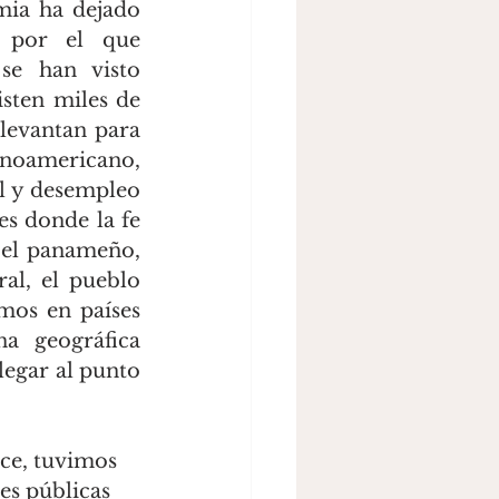
ia ha dejado 
 por el que 
e han visto 
sten miles de 
evantan para 
inoamericano, 
 y desempleo 
s donde la fe 
el panameño, 
al, el pueblo 
mos en países 
a geográfica 
legar al punto 
ece, tuvimos 
es públicas 